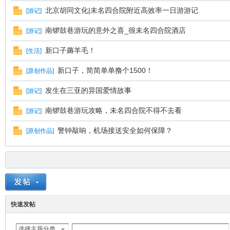
北京胡同文化|未名四合院附近高效率一日游游记
[
游记
]
南锣鼓巷游玩的意外之喜_很未名四合院酒店
[
游记
]
新口子薅羊毛！
[
生活
]
新口子，简简单单撸个1500！
[
原创作品
]
发生在三亚的异国爱情故事
[
游记
]
南锣鼓巷游玩攻略，未名四合院不得不去看
[
游记
]
警钟敲响，机场接送安全如何保障？
[
原创作品
]
快速发帖
选择主题分类