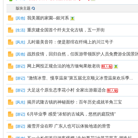
版块主题
我美麗的家園--銀河系
[
其他
]
鸣
重庆建全国首个纤夫文化古镇，五一开街
[
生活
]
儿时最美音符：便是那绾在纤绳上的川江号子
[
风光
]
战胜疫情，回归自然，任医游带领医护人员免费游全国景
[
其他
]
网上网投正规合法的地方缅甸果敢老街
[
游记
]
“激情冰雪、慢享温泉”第五届北京顺义冰雪温泉欢乐季...
[
游记
]
大足这个原生态李花小村 全家出游最适合
[
游记
]
揭开武隆古镇的神秘面纱：百年历史成就羊角三宝
[
风光
]
6月毕业季 感受“浓郁的古城风，悠然的庭院情”
[
游记
]
顽雪开业在即 广东人也可以体验地道的滑雪
[
游记
]