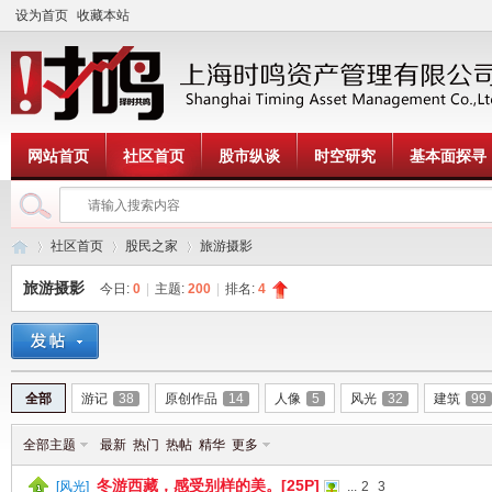
设为首页
收藏本站
网站首页
社区首页
股市纵谈
时空研究
基本面探寻
社区首页
股民之家
旅游摄影
旅游摄影
今日:
0
|
主题:
200
|
排名:
4
时
»
›
›
全部
游记
38
原创作品
14
人像
5
风光
32
建筑
99
全部主题
最新
热门
热帖
精华
更多
冬游西藏，感受别样的美。[25P]
[
风光
]
...
2
3