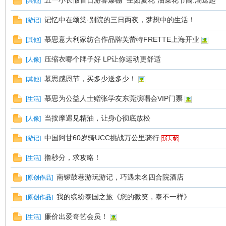
五一小长假首日游客爆棚 “生如夏花”油菜花节高.潮迭起
[
其他
]
记忆中在颂棠·别院的三日两夜，梦想中的生活！
[
游记
]
慕思意大利家纺合作品牌芙蕾特FRETTE上海开业
[
其他
]
压缩衣哪个牌子好 LP让你运动更舒适
[
人像
]
慕思感恩节，买多少送多少！
[
其他
]
慕思为公益人士赠张学友东莞演唱会VIP门票
[
生活
]
当按摩遇见精油，让身心彻底放松
[
人像
]
中国阿甘60岁骑UCC挑战万公里骑行
[
游记
]
撸秒分，求攻略！
[
生活
]
南锣鼓巷游玩游记，巧遇未名四合院酒店
[
原创作品
]
我的缤纷泰国之旅《您的微笑，泰不一样》
[
原创作品
]
廉价出爱奇艺会员！
[
生活
]