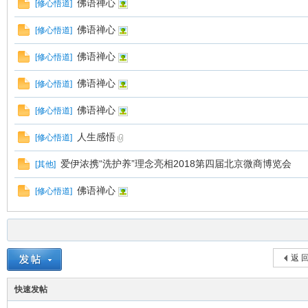
佛语禅心
[
修心悟道
]
佛语禅心
[
修心悟道
]
佛语禅心
[
修心悟道
]
佛语禅心
[
修心悟道
]
佛语禅心
[
修心悟道
]
人生感悟
[
修心悟道
]
爱伊浓携“洗护养”理念亮相2018第四届北京微商博览会
[
其他
]
佛语禅心
[
修心悟道
]
返 
快速发帖