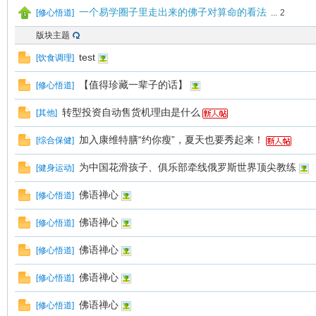
一个易学圈子里走出来的佛子对算命的看法
[
修心悟道
]
...
2
版块主题
鸣
test
[
饮食调理
]
【值得珍藏一辈子的话】
[
修心悟道
]
转型投资自动售货机理由是什么
[
其他
]
加入康维特膳“约你瘦”，夏天也要秀起来！
[
综合保健
]
为中国花滑孩子、俱乐部牵线俄罗斯世界顶尖教练
[
健身运动
]
佛语禅心
[
修心悟道
]
佛语禅心
[
修心悟道
]
佛语禅心
[
修心悟道
]
佛语禅心
[
修心悟道
]
佛语禅心
[
修心悟道
]