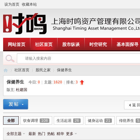
设为首页
收藏本站
网站首页
社区首页
股市纵谈
时空研究
基本面探寻
社区首页
股民之家
保健养生
保健养生
今日:
0
|
主题:
1620
|
排名:
3
版主:
杜建国
时
»
›
›
返 
全部
饮食调理
108
生活起居
26
健身运动
21
传统养生
5
全部主题
最新
热门
热帖
精华
更多