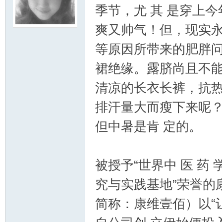
季节，尤 其 是穿上
爽又帅气！但，现实永
鸣
等原因所带来的肥胖问
裙绝缘。露脐尚且不能
清凉的长衣长裤，抗热
排汗量大而瘦下来呢
但中暑是肯 定的。
被授予“世界中 医 药
究与实践基地”荣誉的
简称：康维壹佰）以“