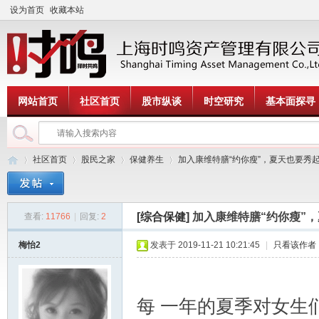
设为首页
收藏本站
网站首页
社区首页
股市纵谈
时空研究
基本面探寻
社区首页
股民之家
保健养生
加入康维特膳“约你瘦”，夏天也要秀起来！
[综合保健]
加入康维特膳“约你瘦”
查看:
11766
|
回复:
2
时
»
›
›
›
梅怡2
发表于 2019-11-21 10:21:45
|
只看该作者
每 一年的夏季对女生