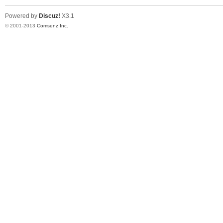
Powered by
Discuz!
X3.1
© 2001-2013
Comsenz Inc.