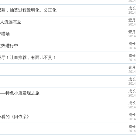
2014
成长
黑幕，抽奖过程透明化、公正化
2014
壹月
让人流连忘返
2014
壹月
狩猎场
2014
成长
火热进行中
2014
成长
餐厅！吐血推荐，有面儿不贵！
2014
壹月
2014
成长
2014
成长
——特色小店发现之旅
2014
成长
2014
成长
必看的《阿依朵》
2014
成长
2014