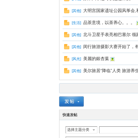
大明宫国家遗址公园风筝会,
[
其他
]
品茶意境，以茶养心。。。
[
生活
]
北斗卫星手表亮相巴塞尔 领跑
[
其他
]
闵行旅游摄影大赛开始了，
[
其他
]
美麗的銀杏葉
[
风光
]
美尔旅居“降临”人类 旅游养
[
其他
]
快速发帖
选择主题分类