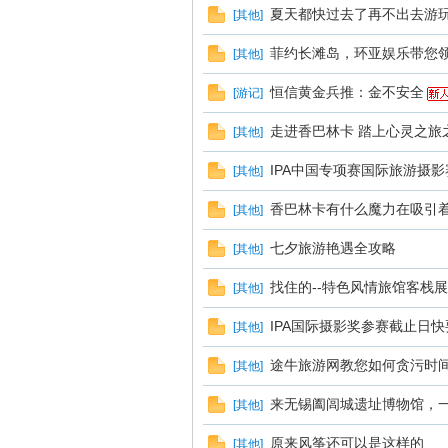
夏天都快过去了再不出去游玩
[
其他
]
菲约长滩岛，环亚娱乐带您
[
其他
]
恒信黄金兵推：金不安全
[
游记
]
走进香巴林卡 踏上心灵之旅
[
其他
]
IPA中国专项赛国际旅游摄
[
其他
]
香巴林卡有什么魔力在吸引
[
其他
]
七夕旅游艳遇全攻略
[
其他
]
找住的--特色风情旅馆客栈
[
其他
]
IPA国际摄影奖参赛截止日
[
其他
]
途牛旅游网教您如何贪污时
[
其他
]
来无锡阖闾城遗址博物馆，一
[
其他
]
原来风筝还可以是这样的
[
其他
]