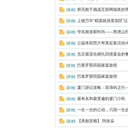
师兄敢于挑战互联网抽奖的
[
其他
]
鸣
上饶万年“稻源旅游度假区”
[
其他
]
华东旅游新时尚——黑虎山
[
其他
]
公益体彩照片有奖征集活动
[
其他
]
北京最适合婚礼回馈宴会的
[
其他
]
巴塞罗那田园家庭旅馆
[
其他
]
巴塞罗那田园家庭旅馆
[
其他
]
厦门游记攻略：鼓浪屿之行
[
其他
]
最有名和最普遍的厦门小吃
[
其他
]
一生一次的心动，只因一生
[
其他
]
【美丽安顺】 阿依朵
[
其他
]