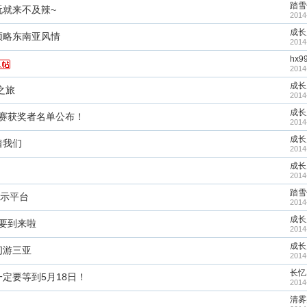
踏雪
就来不及辣~
2014
成长
领略东南亚风情
2014
hx9
2014
成长
之旅
2014
成长
影赛获奖者名单公布！
2014
成长
着我们
2014
成长
2014
踏雪
展示平台
2014
成长
快要到来啦
2014
成长
间游三亚
2014
长忆
定要等到5月18日！
2014
清雾