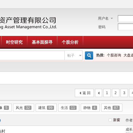
用户名
密码
时空研究
基本面探寻
个股分析
热搜:
个股咨询
大盘
帖子
搜
索
返 回
1
2
3
像
5
风光
32
建筑
99
生活
11
静物
4
其他
87
新窗
作者
成长
渔村