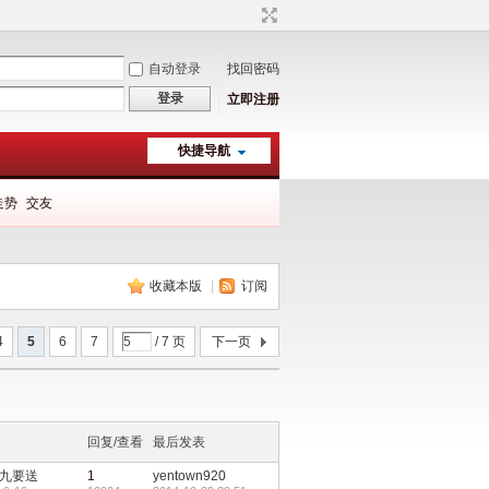
自动登录
找回密码
登录
立即注册
快捷导航
走势
交友
收藏本版
|
订阅
4
5
6
7
/ 7 页
下一页
回复/查看
最后发表
九要送
1
yentown920