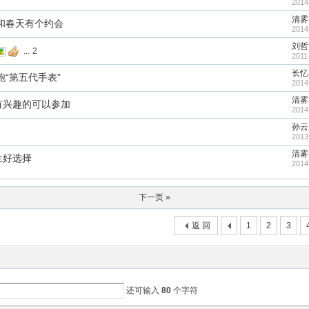
2014
清雾
和春天有个约会
2014
刘哲
...
2
2011
长忆
“第五代手表”
2014
清雾
有兴趣的可以参加
2014
孙云
2013
清雾
生好选择
2014
下一页 »
返 回
1
2
3
还可输入
80
个字符