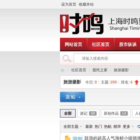
设为首页
收藏本站
网站首页
社区首页
股市纵谈
社区首页
股民之家
旅游摄影
旅游摄影
今日:
0
|
主题:
200
|
排名:
4
时
»
›
›
全部
游记
38
原创作品
14
人
全部主题
最新
热门
热帖
精华
更多
鼓浪屿超高人气海鲜小彼德
[
其他
]