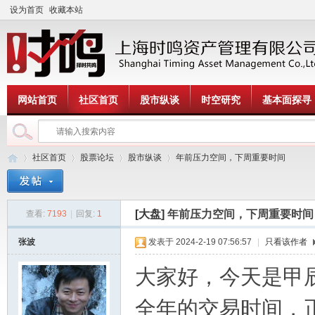
设为首页
收藏本站
网站首页
社区首页
股市纵谈
时空研究
基本面探寻
社区首页
股票论坛
股市纵谈
年前压力空间，下周重要时间
[大盘]
年前压力空间，下周重要时间
查看:
7193
|
回复:
1
时
»
›
›
›
张波
发表于 2024-2-19 07:56:57
|
只看该作者
大家好，今天是甲
全年的交易时间，