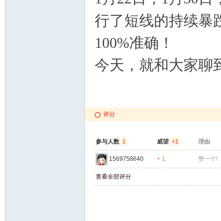
行了短线的持续暴
100%准确！
今天，就和大家聊
评分
参与人数
1
威望
+1
理由
1569758640
+ 1
赞一个!
查看全部评分