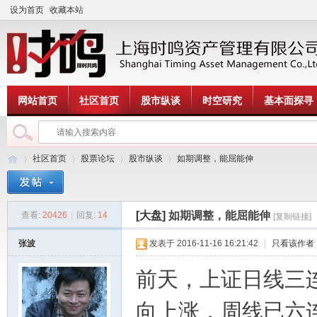
设为首页
收藏本站
网站首页
社区首页
股市纵谈
时空研究
基本面探寻
社区首页
股票论坛
股市纵谈
如期调整，能屈能伸
[大盘]
如期调整，能屈能伸
查看:
20426
|
回复:
14
[复制链接]
时
»
›
›
›
张波
发表于 2016-11-16 16:21:42
|
只看该作者
前天，上证日线三
向上涨，周线已六