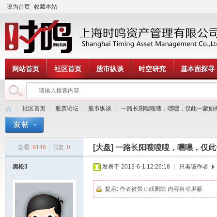
设为首页
收藏本站
网站首页
社区首页
股市纵谈
时空研究
基本面探寻
社区首页
股票论坛
股市纵谈
一路长阳嗖嗖嗖，嘿嘿，仅此一蒙如有雷
[大盘]
一路长阳嗖嗖嗖，嘿嘿，仅此
查看:
9146
|
回复:
0
时
»
›
›
›
黑松3
发表于 2013-6-1 12:26:18
|
只看该作者
提示:
作者被禁止或删除 内容自动屏蔽