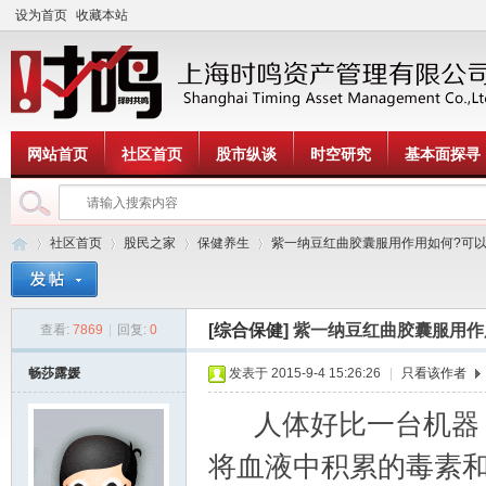
设为首页
收藏本站
网站首页
社区首页
股市纵谈
时空研究
基本面探寻
社区首页
股民之家
保健养生
紫一纳豆红曲胶囊服用作用如何?可以降
[综合保健]
紫一纳豆红曲胶囊服用作
查看:
7869
|
回复:
0
时
»
›
›
›
畅莎露媛
发表于 2015-9-4 15:26:26
|
只看该作者
人体好比一台机器，
将血液中积累的毒素和