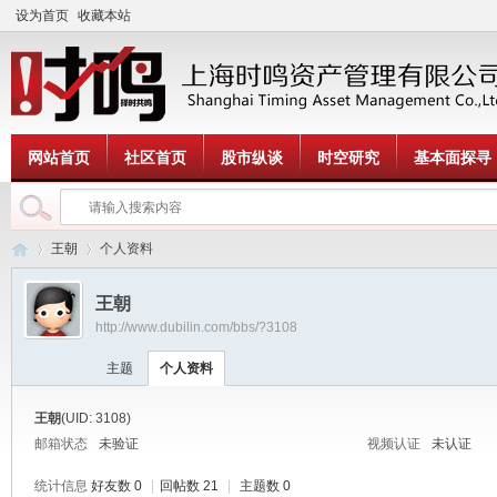
设为首页
收藏本站
网站首页
社区首页
股市纵谈
时空研究
基本面探寻
王朝
个人资料
王朝
http://www.dubilin.com/bbs/?3108
时
›
›
主题
个人资料
王朝
(UID: 3108)
邮箱状态
未验证
视频认证
未认证
统计信息
好友数 0
|
回帖数 21
|
主题数 0