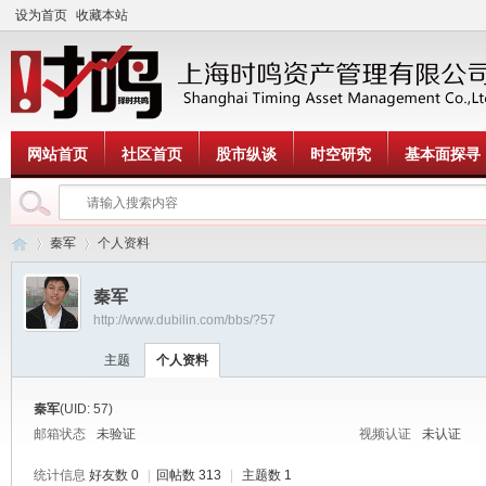
设为首页
收藏本站
网站首页
社区首页
股市纵谈
时空研究
基本面探寻
秦军
个人资料
秦军
http://www.dubilin.com/bbs/?57
时
›
›
主题
个人资料
秦军
(UID: 57)
邮箱状态
未验证
视频认证
未认证
统计信息
好友数 0
|
回帖数 313
|
主题数 1