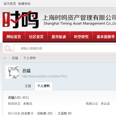
设为首页
收藏本站
网站首页
社区首页
股市纵谈
时空研究
基本面探寻
吕猛
个人资料
吕猛
http://www.dubilin.com/bbs/?451
时
›
›
主题
个人资料
吕猛
(UID: 451)
邮箱状态
未验证
视频认证
未认证
统计信息
好友数 0
|
回帖数 201
|
主题数 60