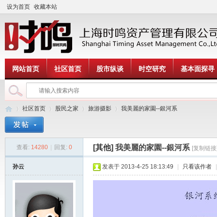
设为首页
收藏本站
网站首页
社区首页
股市纵谈
时空研究
基本面探寻
社区首页
股民之家
旅游摄影
我美麗的家園--銀河系
[其他]
我美麗的家園--銀河系
查看:
14280
|
回复:
0
[复制链接
时
»
›
›
›
孙云
发表于 2013-4-25 18:13:49
|
只看该作者
|