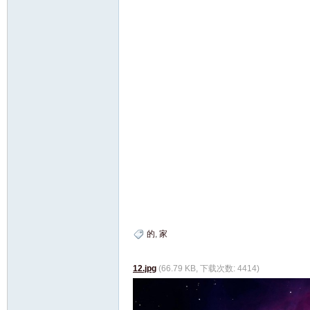
的
,
家
12.jpg
(66.79 KB, 下载次数: 4414)