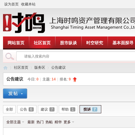
设为首页
收藏本站
网站首页
社区首页
股市纵谈
时空研究
基本面探寻
社区首页
版务区
公告建议
公告建议
今日:
0
|
主题:
14
|
排名:
9
时
»
›
›
全部
公告
6
建议
7
帮助
1
投诉
7
全部主题
最新
热门
热帖
精华
更多